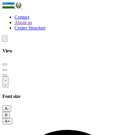
Contact
About us
Center Structure
View
Font size
A-
A
A+