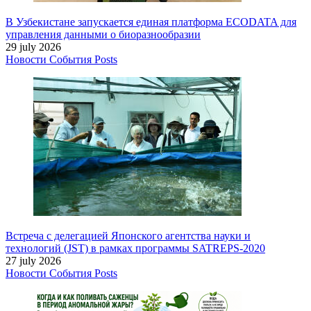
В Узбекистане запускается единая платформа ECODATA для
управления данными о биоразнообразии
29 july 2026
Новости
События
Posts
Встреча с делегацией Японского агентства науки и
технологий (JST) в рамках программы SATREPS-2020
27 july 2026
Новости
События
Posts