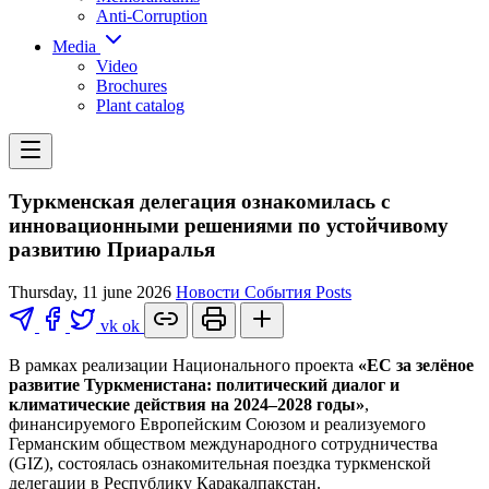
Anti-Corruption
Media
Video
Brochures
Plant catalog
Туркменская делегация ознакомилась с
инновационными решениями по устойчивому
развитию Приаралья
Thursday, 11 june 2026
Новости
События
Posts
vk
ok
В рамках реализации Национального проекта
«ЕС за зелёное
развитие Туркменистана: политический диалог и
климатические действия на 2024–2028 годы»
,
финансируемого Европейским Союзом и реализуемого
Германским обществом международного сотрудничества
(GIZ), состоялась ознакомительная поездка туркменской
делегации в Республику Каракалпакстан.