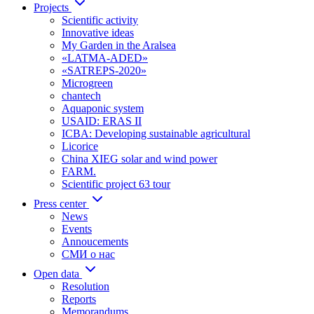
Projects
Scientific activity
Innovative ideas
My Garden in the Aralsea
«LATMA-ADED»
«SATREPS-2020»
Microgreen
chantech
Aquaponic system
USAID: ERAS II
ICBA: Developing sustainable agricultural
Licorice
China XIEG solar and wind power
FARM.
Scientific project 63 tour
Press center
News
Events
Annoucements
СМИ о нас
Open data
Resolution
Reports
Memorandums