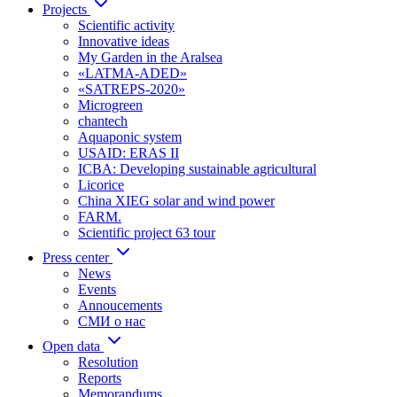
Projects
Scientific activity
Innovative ideas
My Garden in the Aralsea
«LATMA-ADED»
«SATREPS-2020»
Microgreen
chantech
Aquaponic system
USAID: ERAS II
ICBA: Developing sustainable agricultural
Licorice
China XIEG solar and wind power
FARM.
Scientific project 63 tour
Press center
News
Events
Annoucements
СМИ о нас
Open data
Resolution
Reports
Memorandums