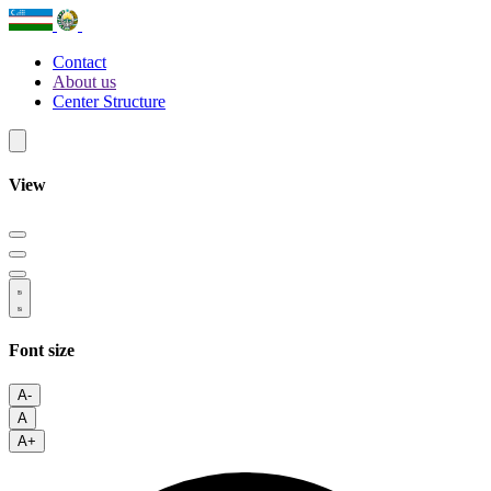
Contact
About us
Center Structure
View
Font size
A-
A
A+