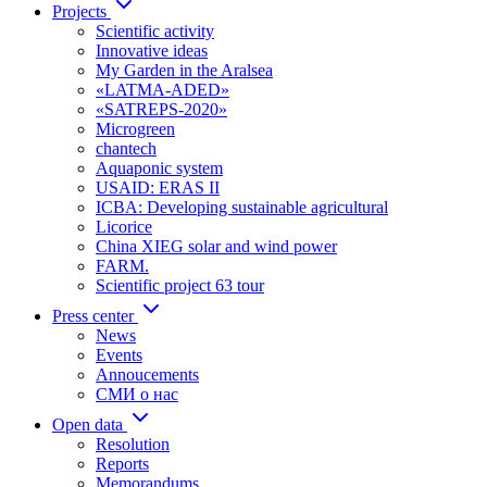
Projects
Scientific activity
Innovative ideas
My Garden in the Aralsea
«LATMA-ADED»
«SATREPS-2020»
Microgreen
chantech
Aquaponic system
USAID: ERAS II
ICBA: Developing sustainable agricultural
Licorice
China XIEG solar and wind power
FARM.
Scientific project 63 tour
Press center
News
Events
Annoucements
СМИ о нас
Open data
Resolution
Reports
Memorandums