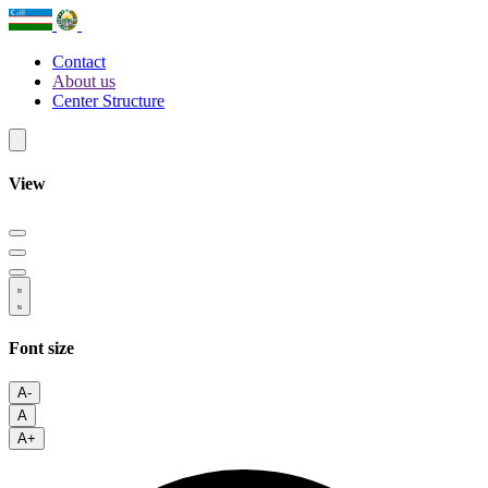
Contact
About us
Center Structure
View
Font size
A-
A
A+