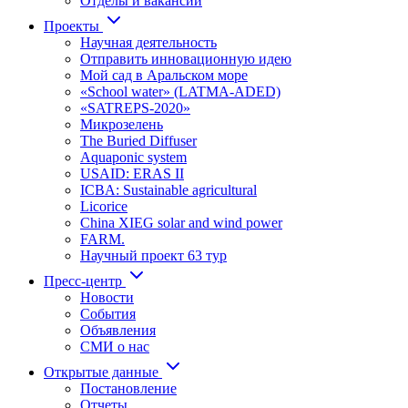
Отделы и вакансии
Проекты
Научная деятельность
Отправить инновационную идею
Мой сад в Аральском море
«School water» (LATMA-ADED)
«SATREPS-2020»
Микрозелень
The Buried Diffuser
Aquaponic system
USAID: ERAS II
ICBA: Sustainable agricultural
Licorice
China XIEG solar and wind power
FARM.
Научный проект 63 тур
Пресс-центр
Новости
События
Объявления
СМИ о нас
Открытые данные
Постановление
Отчеты