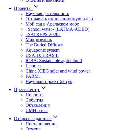
Отделы и вакансии
Проекты
Научная деятельность
Отправить инновационную идею
Мой сад в Аральском море
«School water» (LATMA-ADED)
«SATREPS-2020»
Микрозелень
The Buried Diffuser
Aquaponic system
USAID: ERAS II
ICBA: Sustainable agricultural
Licorice
China XIEG solar and wind power
FARM.
Научный проект 63 тур
Пресс-центр
Новости
События
Объявления
СМИ о нас
Открытые данные
Постановление
Отчеты