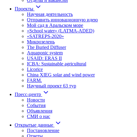
Отделы и вакансии
Проекты
Научная деятельность
Отправить инновационную идею
Мой сад в Аральском море
«School water» (LATMA-ADED)
«SATREPS-2020»
Микрозелень
The Buried Diffuser
Aquaponic system
USAID: ERAS II
ICBA: Sustainable agricultural
Licorice
China XIEG solar and wind power
FARM.
Научный проект 63 тур
Пресс-центр
Новости
События
Объявления
СМИ о нас
Открытые данные
Постановление
Отчеты