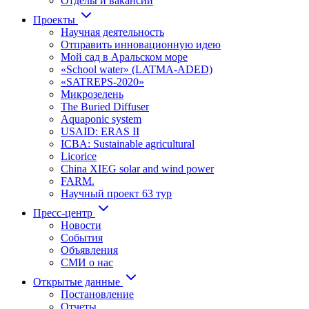
Отделы и вакансии
Проекты
Научная деятельность
Отправить инновационную идею
Мой сад в Аральском море
«School water» (LATMA-ADED)
«SATREPS-2020»
Микрозелень
The Buried Diffuser
Aquaponic system
USAID: ERAS II
ICBA: Sustainable agricultural
Licorice
China XIEG solar and wind power
FARM.
Научный проект 63 тур
Пресс-центр
Новости
События
Объявления
СМИ о нас
Открытые данные
Постановление
Отчеты