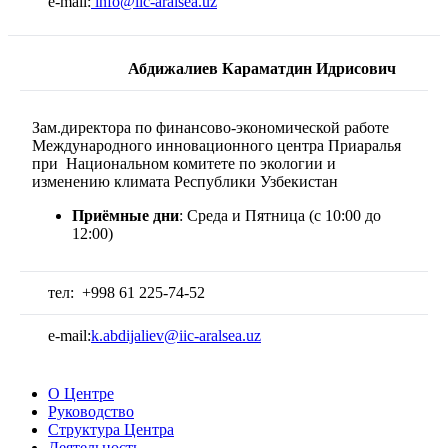
e-mail:
info@iic-aralsea.uz
Абдижалиев Караматдин Идрисович
Зам.директора по финансово-экономической работе
Международного инновационного центра Приаралья
при Национальном комитете по экологии и
изменению климата Республики Узбекистан
Приёмные дни
: Среда и Пятница (c 10:00 до
12:00)
тел: +998 61 225-74-52
e-mail:
k.abdijaliev@iic-aralsea.uz
О Центре
Руководство
Структура Центра
Деятельность