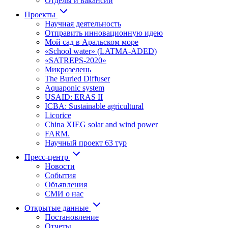
Отделы и вакансии
Проекты
Научная деятельность
Отправить инновационную идею
Мой сад в Аральском море
«School water» (LATMA-ADED)
«SATREPS-2020»
Микрозелень
The Buried Diffuser
Aquaponic system
USAID: ERAS II
ICBA: Sustainable agricultural
Licorice
China XIEG solar and wind power
FARM.
Научный проект 63 тур
Пресс-центр
Новости
События
Объявления
СМИ о нас
Открытые данные
Постановление
Отчеты