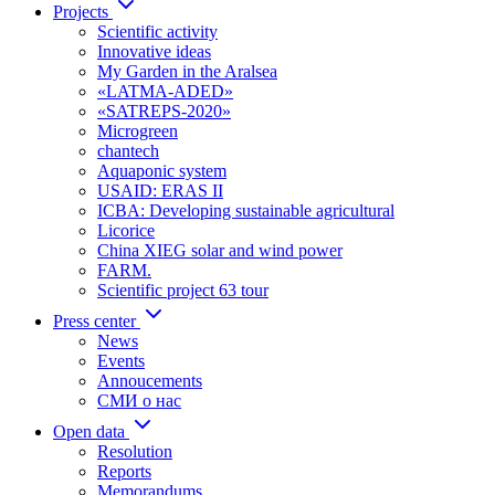
Projects
Scientific activity
Innovative ideas
My Garden in the Aralsea
«LATMA-ADED»
«SATREPS-2020»
Microgreen
chantech
Aquaponic system
USAID: ERAS II
ICBA: Developing sustainable agricultural
Licorice
China XIEG solar and wind power
FARM.
Scientific project 63 tour
Press center
News
Events
Annoucements
СМИ о нас
Open data
Resolution
Reports
Memorandums