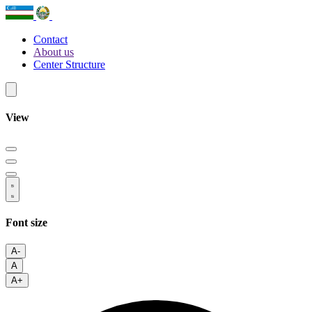
Contact
About us
Center Structure
View
Font size
A-
A
A+