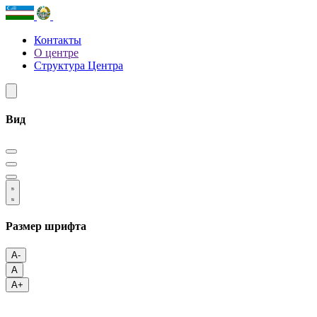
Контакты
О центре
Структура Центра
Вид
Размер шрифта
A-
A
A+