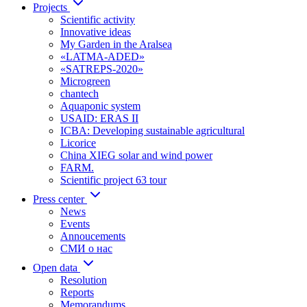
Projects
Scientific activity
Innovative ideas
My Garden in the Aralsea
«LATMA-ADED»
«SATREPS-2020»
Microgreen
chantech
Aquaponic system
USAID: ERAS II
ICBA: Developing sustainable agricultural
Licorice
China XIEG solar and wind power
FARM.
Scientific project 63 tour
Press center
News
Events
Annoucements
СМИ о нас
Open data
Resolution
Reports
Memorandums