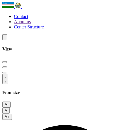
Contact
About us
Center Structure
View
Font size
A-
A
A+