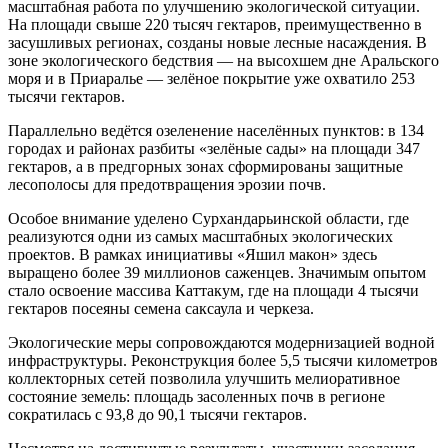
масштабная работа по улучшению экологической ситуации.
На площади свыше 220 тысяч гектаров, преимущественно в
засушливых регионах, созданы новые лесные насаждения. В
зоне экологического бедствия — на высохшем дне Аральского
моря и в Приаралье — зелёное покрытие уже охватило 253
тысячи гектаров.
Параллельно ведётся озеленение населённых пунктов: в 134
городах и районах разбиты «зелёные сады» на площади 347
гектаров, а в предгорных зонах сформированы защитные
лесополосы для предотвращения эрозии почв.
Особое внимание уделено Сурхандарьинской области, где
реализуются одни из самых масштабных экологических
проектов. В рамках инициативы «Яшил макон» здесь
выращено более 39 миллионов саженцев. Значимым опытом
стало освоение массива Каттакум, где на площади 4 тысячи
гектаров посеяны семена саксаула и черкеза.
Экологические меры сопровождаются модернизацией водной
инфраструктуры. Реконструкция более 5,5 тысячи километров
коллекторных сетей позволила улучшить мелиоративное
состояние земель: площадь засоленных почв в регионе
сократилась с 93,8 до 90,1 тысячи гектаров.