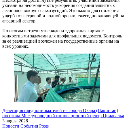
Несмотря на достигнутые результаты, участники заседания
указали на необходимость ускорения создания защитных
лесополос вокруг сельхозугодий. Это важно для снижения
ущерба от ветровой и водной эрозии, ежегодно влияющей на
аграрный сектор.
По итогам встречи утверждена «дорожная карта» с
конкретными задачами для профильных ведомств. Контроль
за её реализацией возложен на государственные органы на
всех уровнях.
Делегация предпринимателей из города Окара (Пакистан)
посетила Международный инновационный центр Приаралья
3 august 2026
Новости
События
Posts