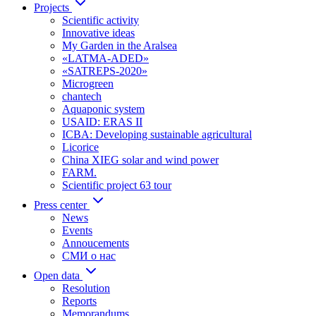
Projects
Scientific activity
Innovative ideas
My Garden in the Aralsea
«LATMA-ADED»
«SATREPS-2020»
Microgreen
chantech
Aquaponic system
USAID: ERAS II
ICBA: Developing sustainable agricultural
Licorice
China XIEG solar and wind power
FARM.
Scientific project 63 tour
Press center
News
Events
Annoucements
СМИ о нас
Open data
Resolution
Reports
Memorandums