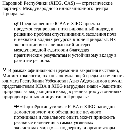
Народной Республики (XIEG, CAS) — стратегические
партнёры Международного инновационного центра
Приаралья.
🌿 Представленные ICBA и XIEG проекты
продемонстрировали интегрированный подход к
решению проблем опустынивания, засоления почв
и нехватки водных ресурсов в зоне Приаралья. Их
экспозиции вызвали высокий интерес
международной аудитории благодаря
практическим результатам и устойчивому вкладу в
развитие региона.
🏅 В рамках официальной церемонии закрытия выставки,
Министр экологии, охраны окружающей среды и изменения
климата Республики Узбекистан Азиз Абдухакимов вручил
представителям ICBA и XIEG нагрудные знаки «Защитник
природы» за выдающийся вклад в реализацию устойчивых
природоохранных инициатив в Приаралье.
📢 «Партнёрские усилия с ICBA и XIEG наглядно
демонстрируют, что объединение научного
потенциала и локального опыта может приносить
реальные изменения в самых уязвимых
экосистемах мира,» — подчеркнули организаторы.