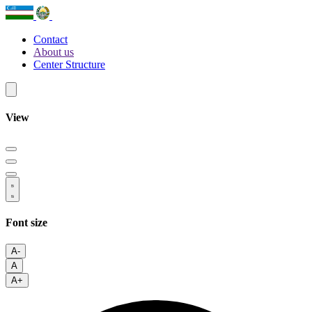
Contact
About us
Center Structure
View
Font size
A-
A
A+