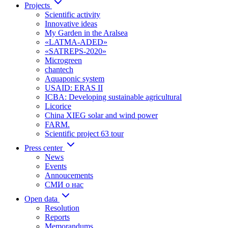
Projects
Scientific activity
Innovative ideas
My Garden in the Aralsea
«LATMA-ADED»
«SATREPS-2020»
Microgreen
chantech
Aquaponic system
USAID: ERAS II
ICBA: Developing sustainable agricultural
Licorice
China XIEG solar and wind power
FARM.
Scientific project 63 tour
Press center
News
Events
Annoucements
СМИ о нас
Open data
Resolution
Reports
Memorandums