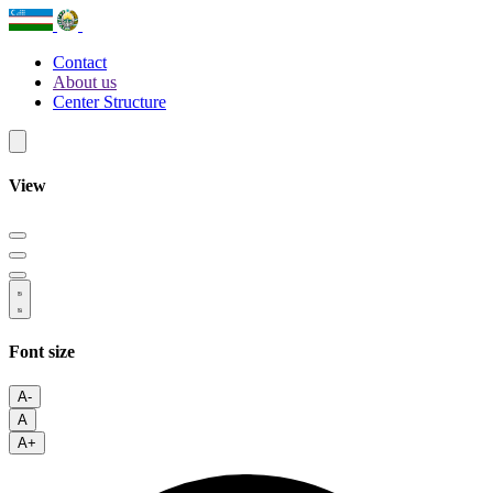
Contact
About us
Center Structure
View
Font size
A-
A
A+