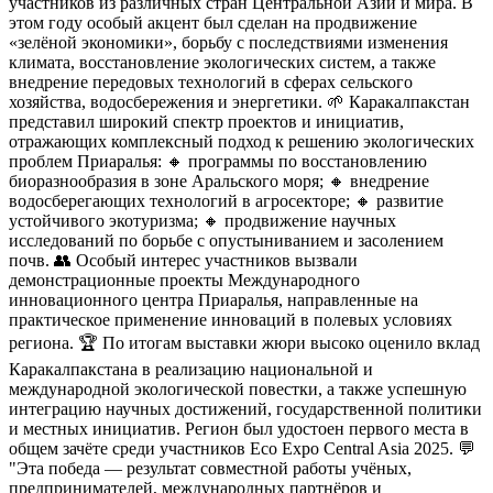
участников из различных стран Центральной Азии и мира. В
этом году особый акцент был сделан на продвижение
«зелёной экономики», борьбу с последствиями изменения
климата, восстановление экологических систем, а также
внедрение передовых технологий в сферах сельского
хозяйства, водосбережения и энергетики. 🌱 Каракалпакстан
представил широкий спектр проектов и инициатив,
отражающих комплексный подход к решению экологических
проблем Приаралья: 🔸 программы по восстановлению
биоразнообразия в зоне Аральского моря; 🔸 внедрение
водосберегающих технологий в агросекторе; 🔸 развитие
устойчивого экотуризма; 🔸 продвижение научных
исследований по борьбе с опустыниванием и засолением
почв. 👥 Особый интерес участников вызвали
демонстрационные проекты Международного
инновационного центра Приаралья, направленные на
практическое применение инноваций в полевых условиях
региона. 🏆 По итогам выставки жюри высоко оценило вклад
Каракалпакстана в реализацию национальной и
международной экологической повестки, а также успешную
интеграцию научных достижений, государственной политики
и местных инициатив. Регион был удостоен первого места в
общем зачёте среди участников Eco Expo Central Asia 2025. 💬
"Эта победа — результат совместной работы учёных,
предпринимателей, международных партнёров и