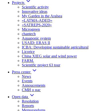
Projects
Scientific activity
Innovative ideas
My Garden in the Aralsea
«LATMA-ADED»
«SATREPS-2020»
Microgreen
chantech
Aquaponic system
USAID: ERAS II
ICBA: Developing sustainable agricultural
Licorice
China XIEG solar and wind power
FARM.
Scientific project 63 tour
Press center
News
Events
Annoucements
СМИ о нас
Open data
Resolution
Reports
Memorandums