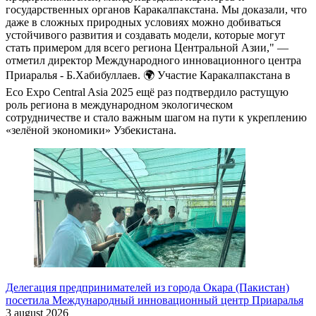
государственных органов Каракалпакстана. Мы доказали, что
даже в сложных природных условиях можно добиваться
устойчивого развития и создавать модели, которые могут
стать примером для всего региона Центральной Азии," —
отметил директор Международного инновационного центра
Приаралья - Б.Хабибуллаев. 🌍 Участие Каракалпакстана в
Eco Expo Central Asia 2025 ещё раз подтвердило растущую
роль региона в международном экологическом
сотрудничестве и стало важным шагом на пути к укреплению
«зелёной экономики» Узбекистана.
Делегация предпринимателей из города Окара (Пакистан)
посетила Международный инновационный центр Приаралья
3 august 2026