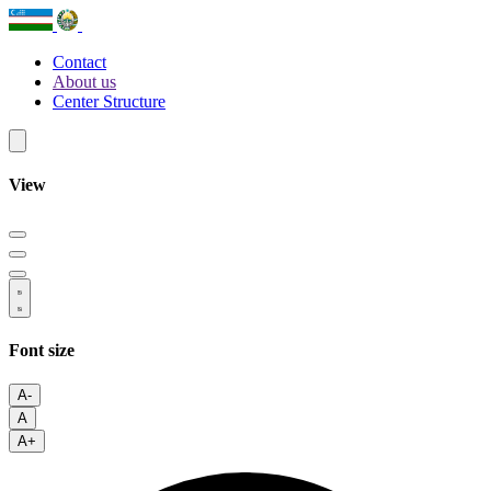
Contact
About us
Center Structure
View
Font size
A-
A
A+