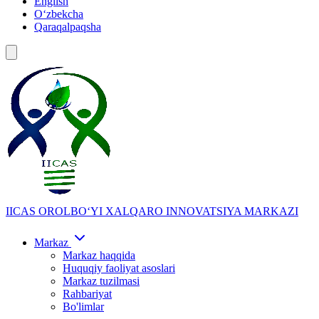
English
Oʻzbekcha
Qaraqalpaqsha
IICAS
OROLBOʻYI XALQARO INNOVATSIYA MARKAZI
Markaz
Markaz haqqida
Huquqiy faoliyat asoslari
Markaz tuzilmasi
Rahbariyat
Bo'limlar