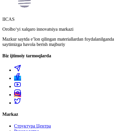
IICAS
Orolboʻyi xalqaro innovatsiya markazi
Mazkur saytda eʼlon qilingan materiallardan foydalanilganda
saytimizga havola berish majburiy
Biz ijtimoiy tarmoqlarda
Markaz
Структура Центра