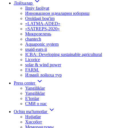
Лойхалар
Ilmiy faoliyat
Инновацион идеаларни юбориш
Oroldagi bog'im
«LATMA-ADED»
«SATREPS-2020»
Микрозелень
chantech
Aquaponic system
usaid-ears-ii
ICBA: Developing sustainable agricultural
Licorice
solar & wind power
FARM.
Илмий лойиха тур
Press center
Yangiliklar
Yangiliklar
E'lonlar
СМИ о нас
Ochiq ma'lumotlar
Hujjatlar
Хисобот
Меморандумы