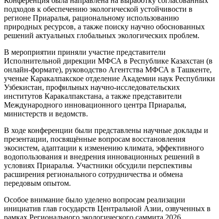
Конференция была направлена на выработку согласованных
подходов к обеспечению экологической устойчивости в
регионе Приаралья, рациональному использованию
природных ресурсов, а также поиску научно обоснованных
решений актуальных глобальных экологических проблем.
В мероприятии приняли участие представители
Исполнительной дирекции МФСА в Республике Казахстан (в
онлайн-формате), руководство Агентства МФСА в Ташкенте,
ученые Каракалпакское отделение Академии наук Республики
Узбекистан, профильных научно-исследовательских
институтов Каракалпакстана, а также представители
Международного инновационного центра Приаралья,
министерств и ведомств.
В ходе конференции были представлены научные доклады и
презентации, посвящённые вопросам восстановления
экосистем, адаптации к изменению климата, эффективного
водопользования и внедрения инновационных решений в
условиях Приаралья. Участники обсудили перспективы
расширения регионального сотрудничества и обмена
передовым опытом.
Особое внимание было уделено вопросам реализации
инициатив глав государств Центральной Азии, озвученных в
рамках Регионального экологического саммита 2026,