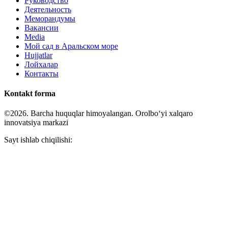
Руководство
Деятельность
Меморандумы
Вакансии
Media
Мой сад в Аральском море
Hujjatlar
Лойхалар
Контакты
Kontakt forma
©2026. Barcha huquqlar himoyalangan. Orolboʻyi xalqaro
innovatsiya markazi
Sayt ishlab chiqilishi: