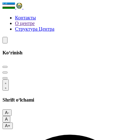
Контакты
О центре
Структура Центра
Koʻrinish
Shrift oʻlchami
A-
A
A+