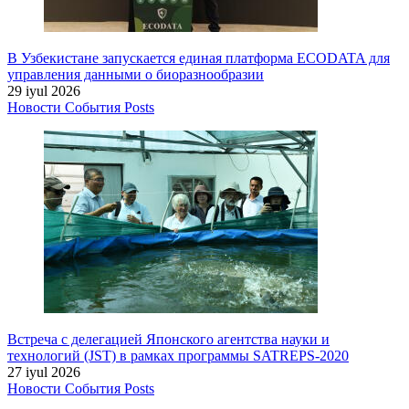
В Узбекистане запускается единая платформа ECODATA для
управления данными о биоразнообразии
29 iyul 2026
Новости
События
Posts
Встреча с делегацией Японского агентства науки и
технологий (JST) в рамках программы SATREPS-2020
27 iyul 2026
Новости
События
Posts