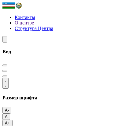
Контакты
О центре
Структура Центра
Вид
Размер шрифта
A-
A
A+