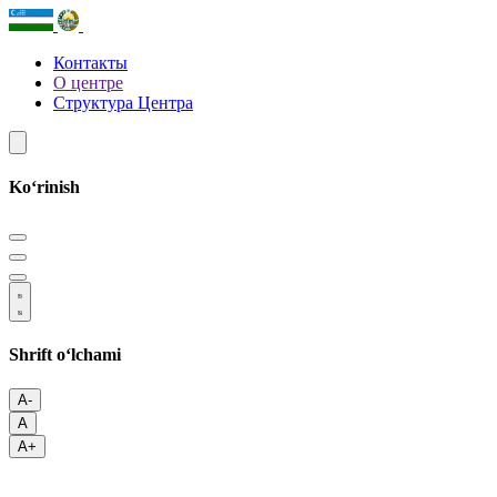
Контакты
О центре
Структура Центра
Koʻrinish
Shrift oʻlchami
A-
A
A+