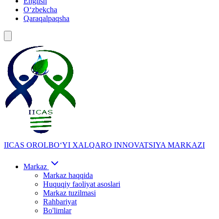
English
Oʻzbekcha
Qaraqalpaqsha
IICAS
OROLBOʻYI XALQARO INNOVATSIYA MARKAZI
Markaz
Markaz haqqida
Huquqiy faoliyat asoslari
Markaz tuzilmasi
Rahbariyat
Bo'limlar