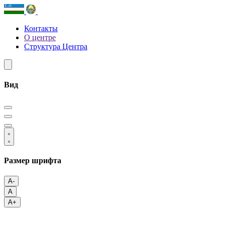
Контакты
О центре
Структура Центра
Вид
Размер шрифта
A-
A
A+