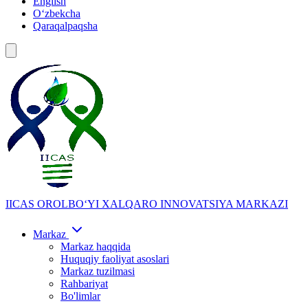
English
Oʻzbekcha
Qaraqalpaqsha
IICAS
OROLBOʻYI XALQARO INNOVATSIYA MARKAZI
Markaz
Markaz haqqida
Huquqiy faoliyat asoslari
Markaz tuzilmasi
Rahbariyat
Bo'limlar