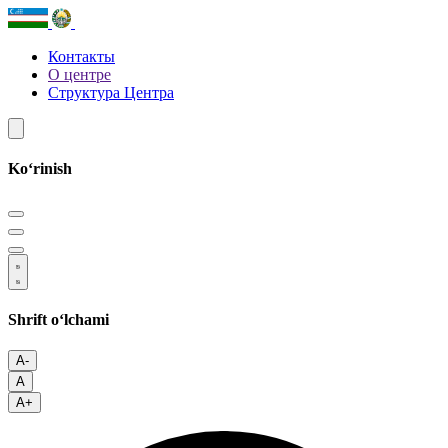
Контакты
О центре
Структура Центра
Koʻrinish
Shrift oʻlchami
A-
A
A+