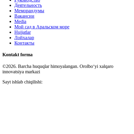
Деятельность
Меморандумы
Вакансии
Media
Мой сад в Аральском море
Hujjatlar
Лойхалар
Контакты
Kontakt forma
©2026. Barcha huquqlar himoyalangan. Orolboʻyi xalqaro
innovatsiya markazi
Sayt ishlab chiqilishi: