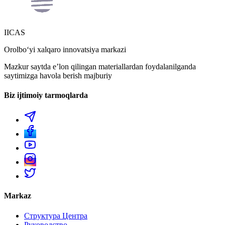
IICAS
Orolboʻyi xalqaro innovatsiya markazi
Mazkur saytda eʼlon qilingan materiallardan foydalanilganda
saytimizga havola berish majburiy
Biz ijtimoiy tarmoqlarda
Markaz
Структура Центра
Руководство