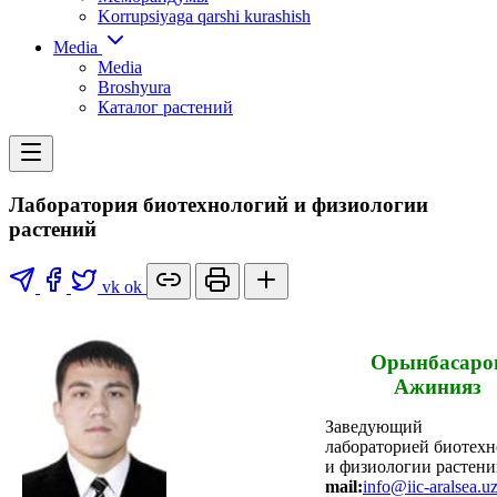
Korrupsiyaga qarshi kurashish
Media
Media
Broshyura
Каталог растений
Лаборатория биотехнологий и физиологии
растений
vk
ok
Орынбасаро
Ажинияз
Заведующий
лабораторией биотех
и физиологии растен
mail:
info@iic-aralsea.u