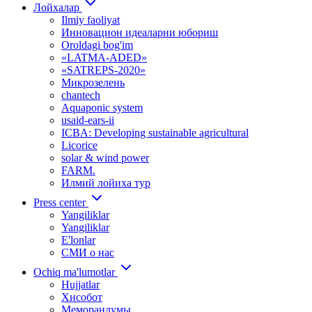
Лойхалар
Ilmiy faoliyat
Инновацион идеаларни юбориш
Oroldagi bog'im
«LATMA-ADED»
«SATREPS-2020»
Микрозелень
chantech
Aquaponic system
usaid-ears-ii
ICBA: Developing sustainable agricultural
Licorice
solar & wind power
FARM.
Илмий лойиха тур
Press center
Yangiliklar
Yangiliklar
E'lonlar
СМИ о нас
Ochiq ma'lumotlar
Hujjatlar
Хисобот
Меморандумы