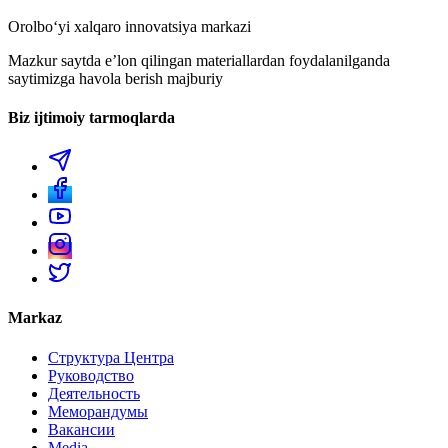
Orolboʻyi xalqaro innovatsiya markazi
Mazkur saytda eʼlon qilingan materiallardan foydalanilganda
saytimizga havola berish majburiy
Biz ijtimoiy tarmoqlarda
Markaz
Структура Центра
Руководство
Деятельность
Меморандумы
Вакансии
Media