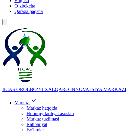
English
Oʻzbekcha
Qaraqalpaqsha
IICAS
OROLBOʻYI XALQARO INNOVATSIYA MARKAZI
Markaz
Markaz haqqida
Huquqiy faoliyat asoslari
Markaz tuzilmasi
Rahbariyat
Bo'limlar