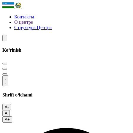
Контакты
О центре
Структура Центра
Koʻrinish
Shrift oʻlchami
A-
A
A+