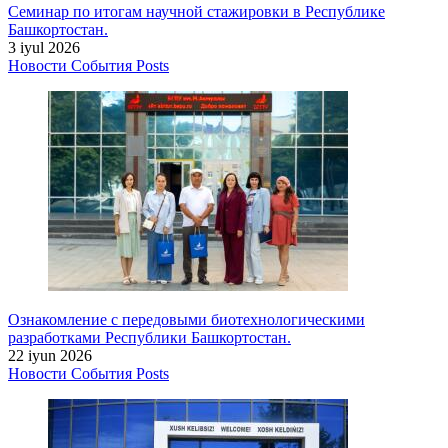
Семинар по итогам научной стажировки в Республике
Башкортостан.
3 iyul 2026
Новости
События
Posts
Ознакомление с передовыми биотехнологическими
разработками Республики Башкортостан.
22 iyun 2026
Новости
События
Posts