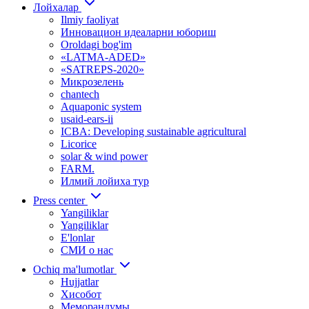
Лойхалар
Ilmiy faoliyat
Инновацион идеаларни юбориш
Oroldagi bog'im
«LATMA-ADED»
«SATREPS-2020»
Микрозелень
chantech
Aquaponic system
usaid-ears-ii
ICBA: Developing sustainable agricultural
Licorice
solar & wind power
FARM.
Илмий лойиха тур
Press center
Yangiliklar
Yangiliklar
E'lonlar
СМИ о нас
Ochiq ma'lumotlar
Hujjatlar
Хисобот
Меморандумы