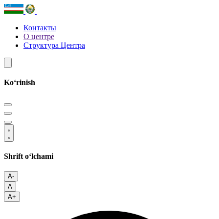
Контакты
О центре
Структура Центра
Koʻrinish
Shrift oʻlchami
A-
A
A+