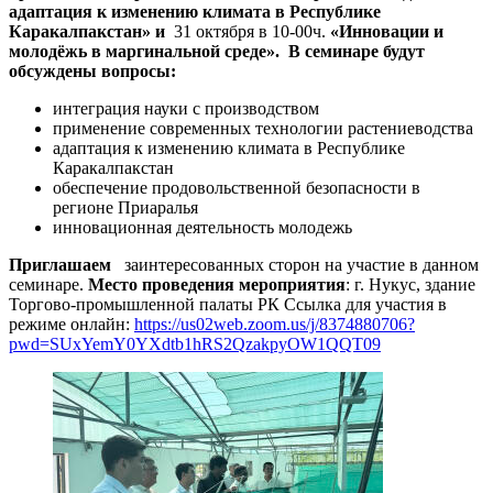
адаптация к изменению климата в Республике
Каракалпакстан» и
31 октября в 10-00ч.
«Инновации и
молодёжь в маргинальной среде».
В семинаре будут
обсуждены вопросы:
интеграция науки с производством
применение современных технологии растениеводства
адаптация к изменению климата в Республике
Каракалпакстан
обеспечение продовольственной безопасности в
регионе Приаралья
инновационная деятельность молодежь
Приглашаем
заинтересованных сторон на участие в данном
семинаре.
Место проведения мероприятия
: г. Нукус, здание
Торгово-промышленной палаты РК Ссылка для участия в
режиме онлайн:
https://us02web.zoom.us/j/8374880706?
pwd=SUxYemY0YXdtb1hRS2QzakpyOW1QQT09