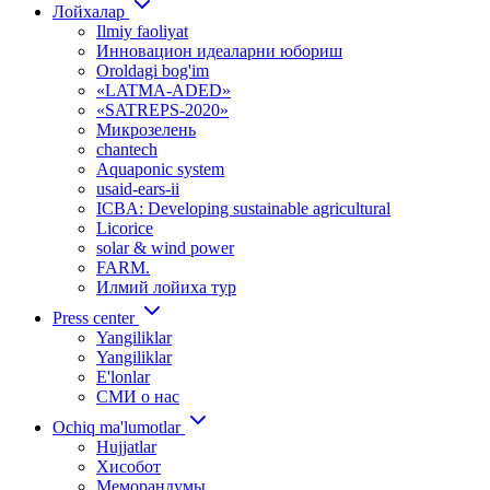
Лойхалар
Ilmiy faoliyat
Инновацион идеаларни юбориш
Oroldagi bog'im
«LATMA-ADED»
«SATREPS-2020»
Микрозелень
chantech
Aquaponic system
usaid-ears-ii
ICBA: Developing sustainable agricultural
Licorice
solar & wind power
FARM.
Илмий лойиха тур
Press center
Yangiliklar
Yangiliklar
E'lonlar
СМИ о нас
Ochiq ma'lumotlar
Hujjatlar
Хисобот
Меморандумы