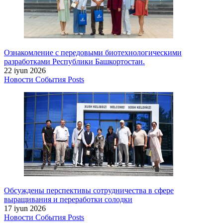
Ознакомление с передовыми биотехнологическими
разработками Республики Башкортостан.
22 iyun 2026
Новости
События
Posts
Обсуждены перспективы сотрудничества в сфере
выращивания и переработки солодки
17 iyun 2026
Новости
События
Posts