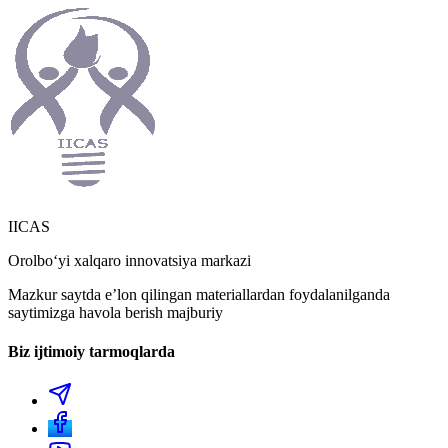
IICAS
Orolboʻyi xalqaro innovatsiya markazi
Mazkur saytda eʼlon qilingan materiallardan foydalanilganda
saytimizga havola berish majburiy
Biz ijtimoiy tarmoqlarda