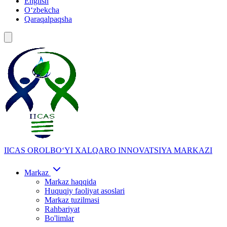
English
Oʻzbekcha
Qaraqalpaqsha
IICAS
OROLBOʻYI XALQARO INNOVATSIYA MARKAZI
Markaz
Markaz haqqida
Huquqiy faoliyat asoslari
Markaz tuzilmasi
Rahbariyat
Bo'limlar