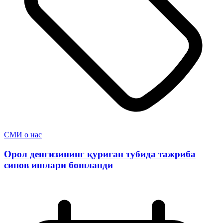
СМИ о нас
Орол денгизининг қуриган тубида тажриба
синов ишлари бошланди