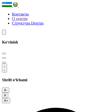
Контакты
О центре
Структура Центра
Koʻrinish
Shrift oʻlchami
A-
A
A+