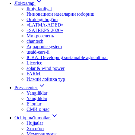
Лойхалар
Ilmiy faoliyat
Инновацион идеаларни юбориш
Oroldagi bog'im
«LATMA-ADED»
«SATREPS-2020»
Микрозелень
chantech
Aquaponic system
usaid-ears-ii
ICBA: Developing sustainable agricultural
Licorice
solar & wind power
FARM.
Илмий лойиха тур
Press center
Yangiliklar
Yangiliklar
E'lonlar
СМИ о нас
Ochiq ma'lumotlar
Hujjatlar
Хисобот
Меморандумы