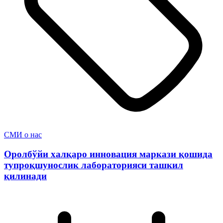
СМИ о нас
Оролбўйи халқаро инновация маркази қошида
тупроқшунослик лабораторияси ташкил
қилинади