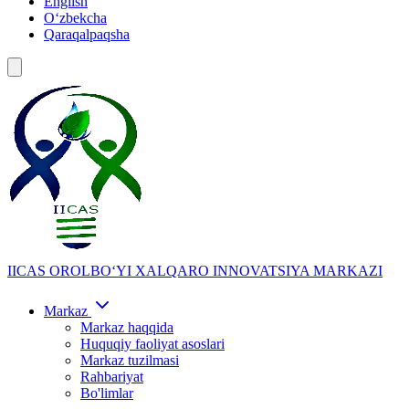
English
Oʻzbekcha
Qaraqalpaqsha
IICAS
OROLBOʻYI XALQARO INNOVATSIYA MARKAZI
Markaz
Markaz haqqida
Huquqiy faoliyat asoslari
Markaz tuzilmasi
Rahbariyat
Bo'limlar