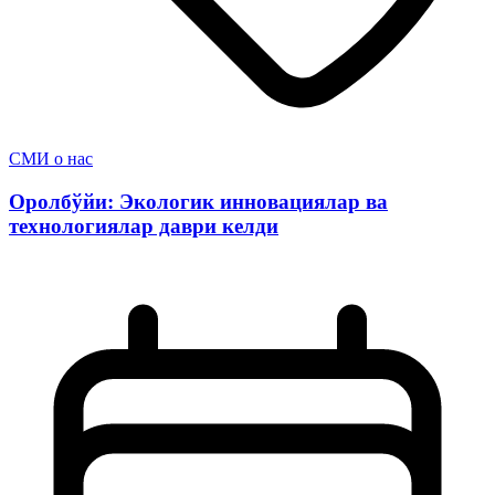
СМИ о нас
Оролбўйи: Экологик инновациялар ва
технологиялар даври келди