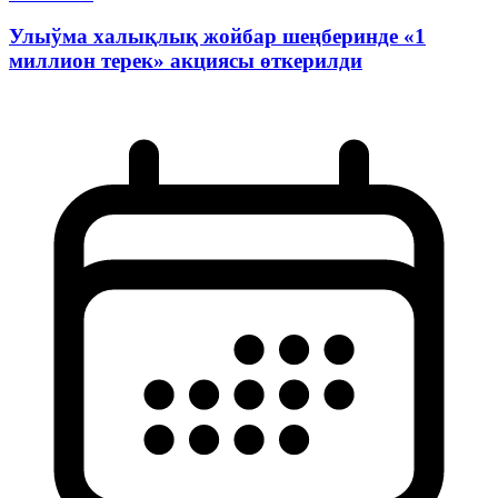
Улыўма халықлық жойбар шеңберинде «1
миллион терек» акциясы өткерилди