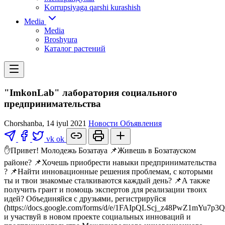
Korrupsiyaga qarshi kurashish
Media
Media
Broshyura
Каталог растений
"ImkonLab" лаборатория социального
предпринимательства
Chorshanba, 14 iyul 2021
Новости
Объявления
vk
ok
✋Привет! Молодежь Бозатауа 📌Живешь в Бозатауском
районе? 📌Хочешь приобрести навыки предпринимательства
? 📌Найти инновационные решения проблемам, с которыми
ты и твои знакомые сталкиваются каждый день? 📌А также
получить грант и помощь экспертов для реализации твоих
идей? Объединяйся с друзьями, регистрируйся
(https://docs.google.com/forms/d/e/1FAIpQLScj_z48PwZ1mY
и участвуй в новом проекте социальных инноваций и