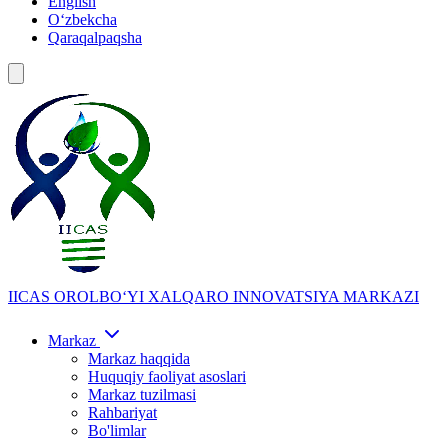
English
Oʻzbekcha
Qaraqalpaqsha
IICAS
OROLBOʻYI XALQARO INNOVATSIYA MARKAZI
Markaz
Markaz haqqida
Huquqiy faoliyat asoslari
Markaz tuzilmasi
Rahbariyat
Bo'limlar