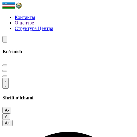
Контакты
О центре
Структура Центра
Koʻrinish
Shrift oʻlchami
A-
A
A+