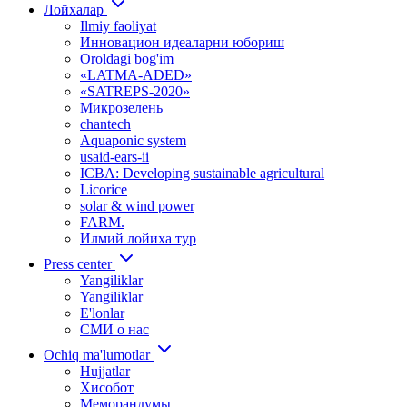
Лойхалар
Ilmiy faoliyat
Инновацион идеаларни юбориш
Oroldagi bog'im
«LATMA-ADED»
«SATREPS-2020»
Микрозелень
chantech
Aquaponic system
usaid-ears-ii
ICBA: Developing sustainable agricultural
Licorice
solar & wind power
FARM.
Илмий лойиха тур
Press center
Yangiliklar
Yangiliklar
E'lonlar
СМИ о нас
Ochiq ma'lumotlar
Hujjatlar
Хисобот
Меморандумы