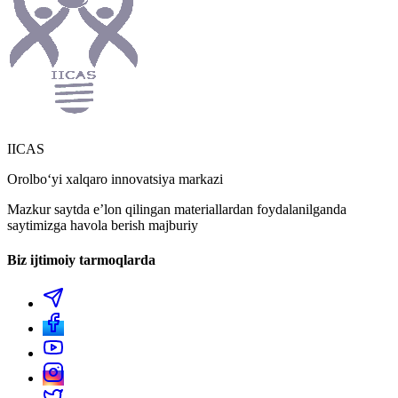
IICAS
Orolboʻyi xalqaro innovatsiya markazi
Mazkur saytda eʼlon qilingan materiallardan foydalanilganda
saytimizga havola berish majburiy
Biz ijtimoiy tarmoqlarda