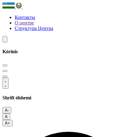
Контакты
О центре
Структура Центра
Kórinis
Shrift ólshemi
A-
A
A+