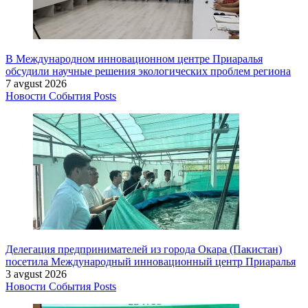
В Международном инновационном центре Приаралья
обсудили научные решения экологических проблем региона
7 avgust 2026
Новости
События
Posts
Делегация предпринимателей из города Окара (Пакистан)
посетила Международный инновационный центр Приаралья
3 avgust 2026
Новости
События
Posts