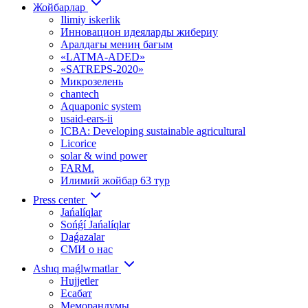
Жойбарлар
Ilimiy iskerlik
Инновацион идеяларды жибериу
Аралдағы мениӊ бағым
«LATMA-ADED»
«SATREPS-2020»
Микрозелень
chantech
Aquaponic system
usaid-ears-ii
ICBA: Developing sustainable agricultural
Licorice
solar & wind power
FARM.
Илимий жойбар 63 тур
Press center
Jańalíqlar
Sońǵí Jańalíqlar
Daǵazalar
СМИ о нас
Ashıq maǵlwmatlar
Hujjetler
Есабат
Меморандумы