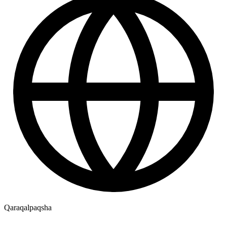
Qaraqalpaqsha