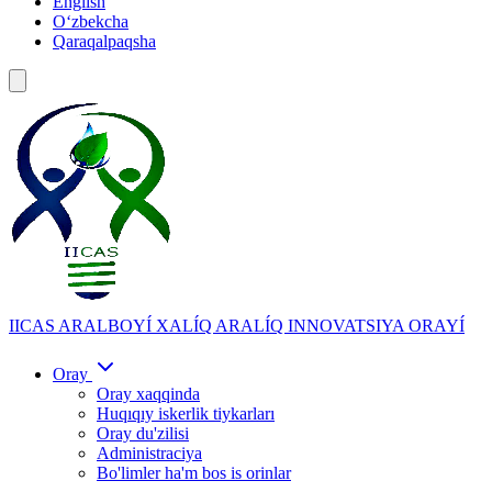
English
Oʻzbekcha
Qaraqalpaqsha
IICAS
ARALBOYÍ XALÍQ ARALÍQ INNOVATSIYA ORAYÍ
Oray
Oray xaqqinda
Huqıqıy iskerlik tiykarları
Oray du'zilisi
Administraciya
Bo'limler ha'm bos is orinlar