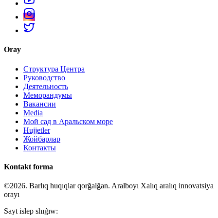
Oray
Структура Центра
Руководство
Деятельность
Меморандумы
Вакансии
Media
Мой сад в Аральском море
Hujjetler
Жойбарлар
Контакты
Kontakt forma
©2026. Barlıq huqıqlar qorğalğan. Aralboyı Xalıq aralıq innovatsiya
orayı
Sayt islep shıǵıw: