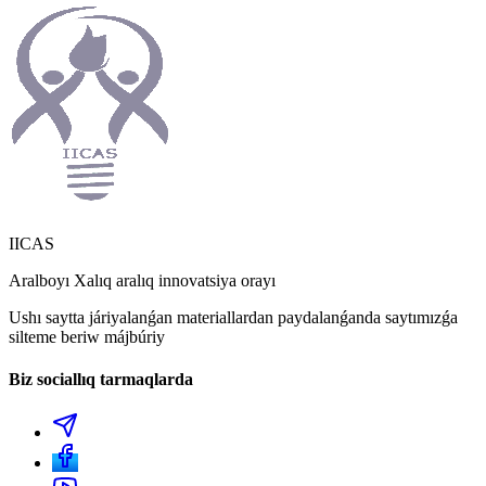
IICAS
Aralboyı Xalıq aralıq innovatsiya orayı
Ushı saytta járiyalanǵan materiallardan paydalanǵanda saytımızǵa
silteme beriw májbúriy
Biz sociallıq tarmaqlarda