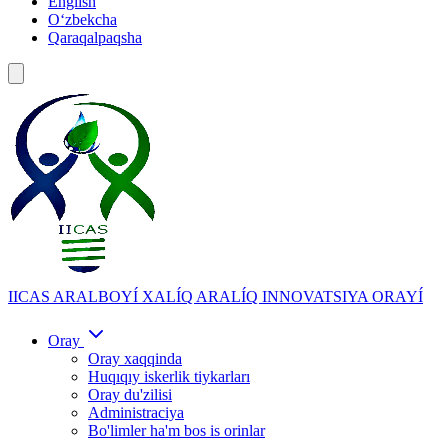
English
Oʻzbekcha
Qaraqalpaqsha
IICAS
ARALBOYÍ XALÍQ ARALÍQ INNOVATSIYA ORAYÍ
Oray
Oray xaqqinda
Huqıqıy iskerlik tiykarları
Oray du'zilisi
Administraciya
Bo'limler ha'm bos is orinlar