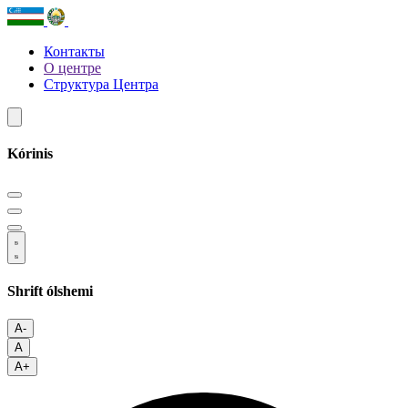
Контакты
О центре
Структура Центра
Kórinis
Shrift ólshemi
A-
A
A+