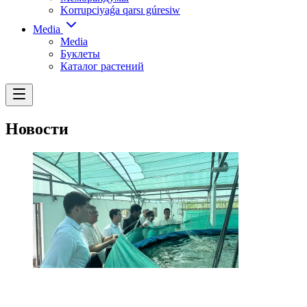
Korrupciyaǵa qarsı gúresiw
Media
Media
Буклеты
Каталог растений
Новости