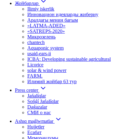
Жойбарлар
Ilimiy iskerlik
Инновацион идеяларды жибериу
Аралдағы мениӊ бағым
«LATMA-ADED»
«SATREPS-2020»
Микрозелень
chantech
Aquaponic system
usaid-ears-ii
ICBA: Developing sustainable agricultural
Licorice
solar & wind power
FARM.
Илимий жойбар 63 тур
Press center
Jańalíqlar
Sońǵí Jańalíqlar
Daǵazalar
СМИ о нас
Ashıq maǵlwmatlar
Hujjetler
Есабат
Меморандумы