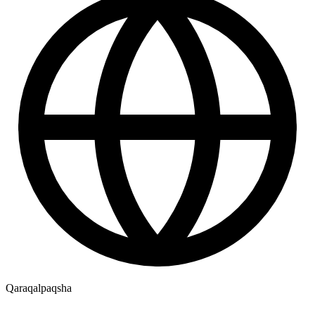
Qaraqalpaqsha