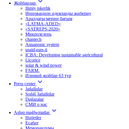
Жойбарлар
Ilimiy iskerlik
Инновацион идеяларды жибериу
Аралдағы мениӊ бағым
«LATMA-ADED»
«SATREPS-2020»
Микрозелень
chantech
Aquaponic system
usaid-ears-ii
ICBA: Developing sustainable agricultural
Licorice
solar & wind power
FARM.
Илимий жойбар 63 тур
Press center
Jańalíqlar
Sońǵí Jańalíqlar
Daǵazalar
СМИ о нас
Ashıq maǵlwmatlar
Hujjetler
Есабат
Меморандумы