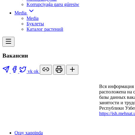
Korrupciyaǵa qarsı gúresiw
Media
Media
Буклеты
Каталог растений
Вакансии
vk
ok
Вся информация 
расположена на 
базы данных вак
занятости и тру
Республики Узбе
https://ish.mehnat
Oray xaqqinda