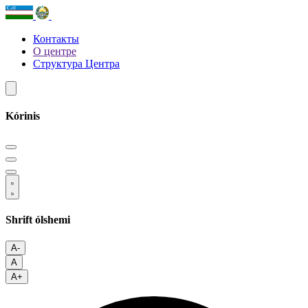
Контакты
О центре
Структура Центра
Kórinis
Shrift ólshemi
A-
A
A+