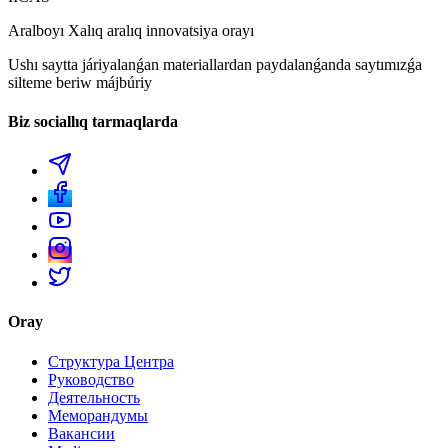
Aralboyı Xalıq aralıq innovatsiya orayı
Ushı saytta járiyalanǵan materiallardan paydalanǵanda saytımızǵa
silteme beriw májbúriy
Biz sociallıq tarmaqlarda
Oray
Структура Центра
Руководство
Деятельность
Меморандумы
Вакансии