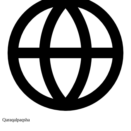
Qaraqalpaqsha