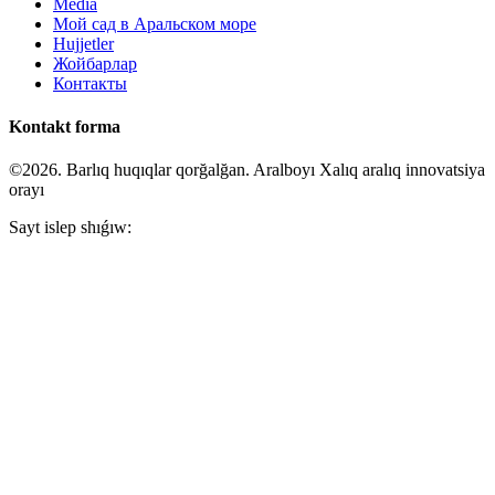
Media
Мой сад в Аральском море
Hujjetler
Жойбарлар
Контакты
Kontakt forma
©2026. Barlıq huqıqlar qorğalğan. Aralboyı Xalıq aralıq innovatsiya
orayı
Sayt islep shıǵıw: