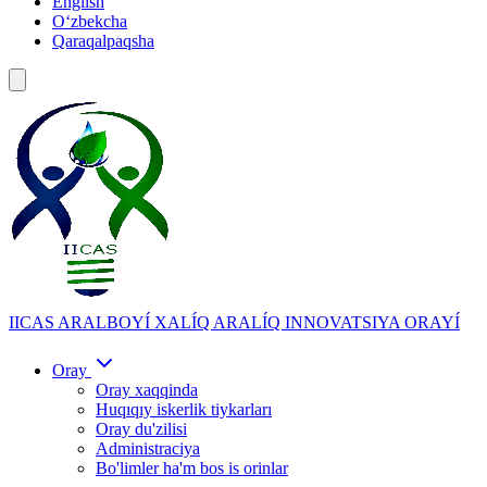
English
Oʻzbekcha
Qaraqalpaqsha
IICAS
ARALBOYÍ XALÍQ ARALÍQ INNOVATSIYA ORAYÍ
Oray
Oray xaqqinda
Huqıqıy iskerlik tiykarları
Oray du'zilisi
Administraciya
Bo'limler ha'm bos is orinlar