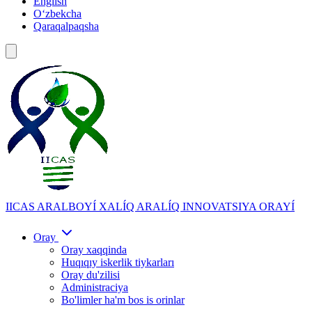
English
Oʻzbekcha
Qaraqalpaqsha
IICAS
ARALBOYÍ XALÍQ ARALÍQ INNOVATSIYA ORAYÍ
Oray
Oray xaqqinda
Huqıqıy iskerlik tiykarları
Oray du'zilisi
Administraciya
Bo'limler ha'm bos is orinlar