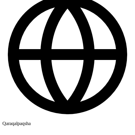
Qaraqalpaqsha