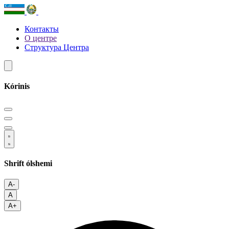
Контакты
О центре
Структура Центра
Kórinis
Shrift ólshemi
A-
A
A+