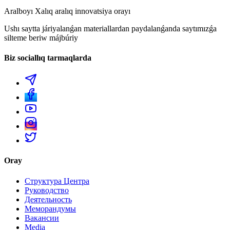
Aralboyı Xalıq aralıq innovatsiya orayı
Ushı saytta járiyalanǵan materiallardan paydalanǵanda saytımızǵa
silteme beriw májbúriy
Biz sociallıq tarmaqlarda
Oray
Структура Центра
Руководство
Деятельность
Меморандумы
Вакансии
Media