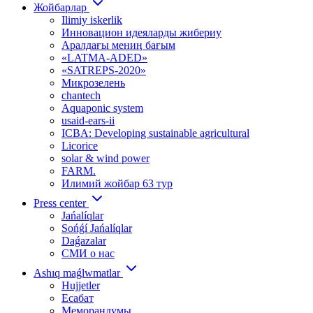
Жойбарлар
Ilimiy iskerlik
Инновацион идеяларды жибериу
Аралдағы мениӊ бағым
«LATMA-ADED»
«SATREPS-2020»
Микрозелень
chantech
Aquaponic system
usaid-ears-ii
ICBA: Developing sustainable agricultural
Licorice
solar & wind power
FARM.
Илимий жойбар 63 тур
Press center
Jańalíqlar
Sońǵí Jańalíqlar
Daǵazalar
СМИ о нас
Ashıq maǵlwmatlar
Hujjetler
Есабат
Меморандумы