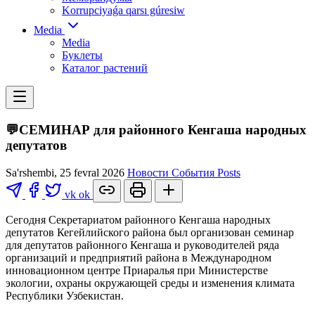
Korrupciyaǵa qarsı gúresiw
Media
Media
Буклеты
Каталог растений
💬CЕМИНАР для районного Кенгаша народных
депутатов
Sa'rshembi, 25 fevral 2026
Новости
События
Posts
vk
ok
Сегодня Секретариатом районного Кенгаша народных
депутатов Кегейлийского района был организован семинар
для депутатов районного Кенгаша и руководителей ряда
организаций и предприятий района в Международном
инновационном центре Приаралья при Министерстве
экологии, охраны окружающей среды и изменения климата
Республики Узбекистан.