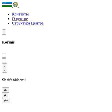
Контакты
О центре
Структура Центра
Kórinis
Shrift ólshemi
A-
A
A+