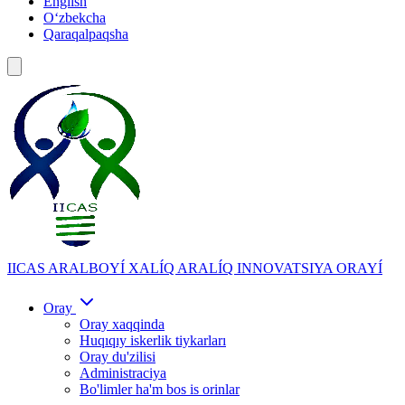
English
Oʻzbekcha
Qaraqalpaqsha
IICAS
ARALBOYÍ XALÍQ ARALÍQ INNOVATSIYA ORAYÍ
Oray
Oray xaqqinda
Huqıqıy iskerlik tiykarları
Oray du'zilisi
Administraciya
Bo'limler ha'm bos is orinlar