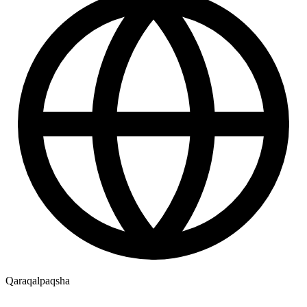
Qaraqalpaqsha