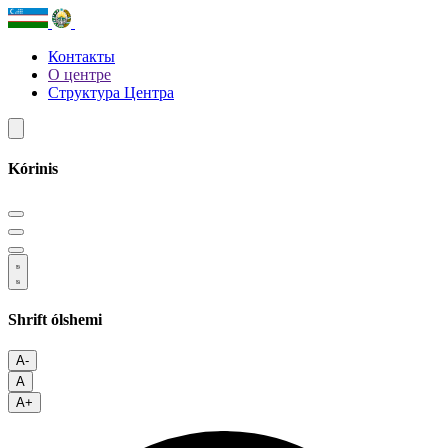
Контакты
О центре
Структура Центра
Kórinis
Shrift ólshemi
A-
A
A+