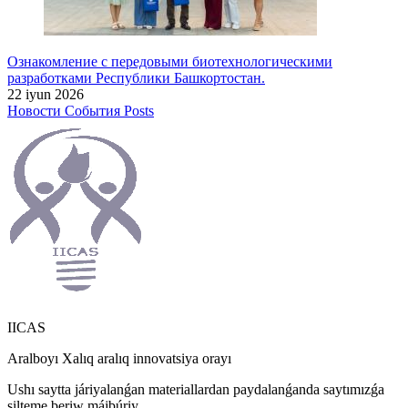
Ознакомление с передовыми биотехнологическими
разработками Республики Башкортостан.
22 iyun 2026
Новости
События
Posts
IICAS
Aralboyı Xalıq aralıq innovatsiya orayı
Ushı saytta járiyalanǵan materiallardan paydalanǵanda saytımızǵa
silteme beriw májbúriy