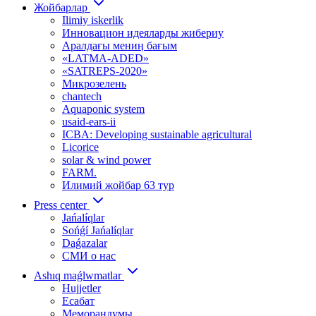
Жойбарлар
Ilimiy iskerlik
Инновацион идеяларды жибериу
Аралдағы мениӊ бағым
«LATMA-ADED»
«SATREPS-2020»
Микрозелень
chantech
Aquaponic system
usaid-ears-ii
ICBA: Developing sustainable agricultural
Licorice
solar & wind power
FARM.
Илимий жойбар 63 тур
Press center
Jańalíqlar
Sońǵí Jańalíqlar
Daǵazalar
СМИ о нас
Ashıq maǵlwmatlar
Hujjetler
Есабат
Меморандумы