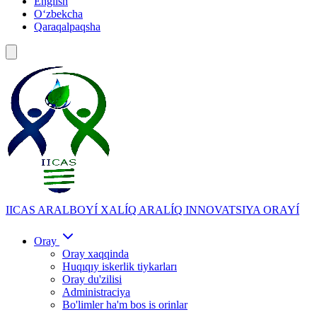
English
Oʻzbekcha
Qaraqalpaqsha
IICAS
ARALBOYÍ XALÍQ ARALÍQ INNOVATSIYA ORAYÍ
Oray
Oray xaqqinda
Huqıqıy iskerlik tiykarları
Oray du'zilisi
Administraciya
Bo'limler ha'm bos is orinlar