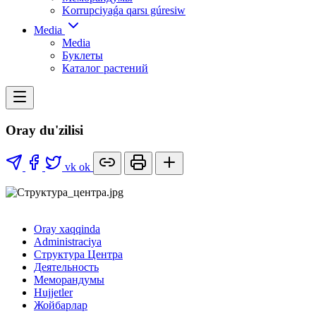
Korrupciyaǵa qarsı gúresiw
Media
Media
Буклеты
Каталог растений
Oray du'zilisi
vk
ok
Oray xaqqinda
Administraciya
Структура Центра
Деятельность
Меморандумы
Hujjetler
Жойбарлар