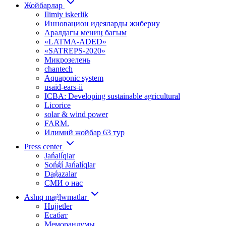
Жойбарлар
Ilimiy iskerlik
Инновацион идеяларды жибериу
Аралдағы мениӊ бағым
«LATMA-ADED»
«SATREPS-2020»
Микрозелень
chantech
Aquaponic system
usaid-ears-ii
ICBA: Developing sustainable agricultural
Licorice
solar & wind power
FARM.
Илимий жойбар 63 тур
Press center
Jańalíqlar
Sońǵí Jańalíqlar
Daǵazalar
СМИ о нас
Ashıq maǵlwmatlar
Hujjetler
Есабат
Меморандумы