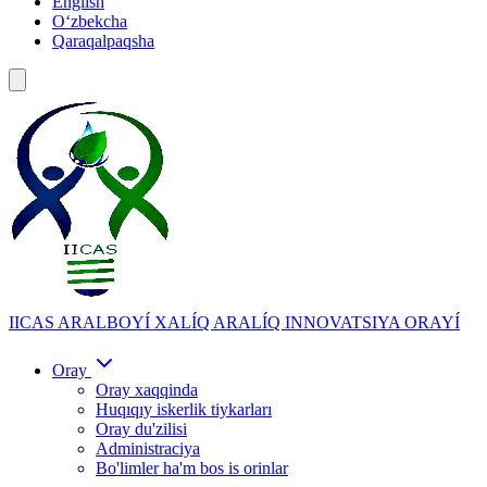
English
Oʻzbekcha
Qaraqalpaqsha
IICAS
ARALBOYÍ XALÍQ ARALÍQ INNOVATSIYA ORAYÍ
Oray
Oray xaqqinda
Huqıqıy iskerlik tiykarları
Oray du'zilisi
Administraciya
Bo'limler ha'm bos is orinlar