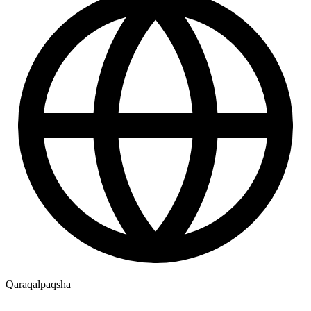
Qaraqalpaqsha