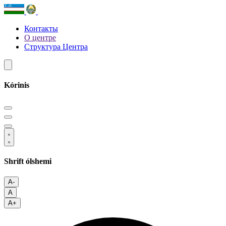
Контакты
О центре
Структура Центра
Kórinis
Shrift ólshemi
A-
A
A+