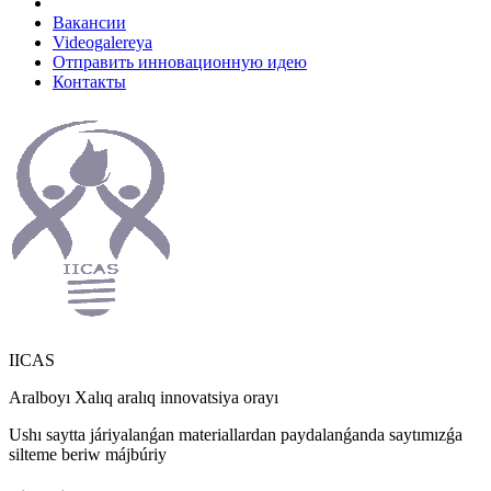
Вакансии
Videogalereya
Отправить инновационную идею
Контакты
IICAS
Aralboyı Xalıq aralıq innovatsiya orayı
Ushı saytta járiyalanǵan materiallardan paydalanǵanda saytımızǵa
silteme beriw májbúriy