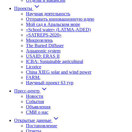
Отделы и вакансии
Проекты
Научная деятельность
Отправить инновационную идею
Мой сад в Аральском море
«School water» (LATMA-ADED)
«SATREPS-2020»
Микрозелень
The Buried Diffuser
Aquaponic system
USAID: ERAS II
ICBA: Sustainable agricultural
Licorice
China XIEG solar and wind power
FARM.
Научный проект 63 тур
Пресс-центр
Новости
События
Объявления
СМИ о нас
Открытые данные
Постановление
Отчеты