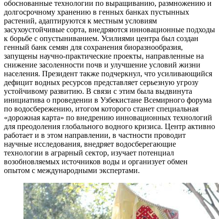
обоснованные технологии по выращиванию, размножению и
долгосрочному хранению в генных банках пустынных
растений, адаптируются к местным условиям
засухоустойчивые сорта, внедряются инновационные подходы
к борьбе с опустыниванием. Усилиями центра был создан
генный банк семян для сохранения биоразнообразия,
запущены научно-практические проекты, направленные на
снижение засоленности почв и улучшение условий жизни
населения. Президент также подчеркнул, что усиливающийся
дефицит водных ресурсов представляет серьезную угрозу
устойчивому развитию. В связи с этим была выдвинута
инициатива о проведении в Узбекистане Всемирного форума
по водосбережению, итогом которого станет специальная
«дорожная карта» по внедрению инновационных технологий
для преодоления глобального водного кризиса. Центр активно
работает и в этом направлении, в частности проводит
научные исследования, внедряет водосберегающие
технологии в аграрный сектор, изучает потенциал
возобновляемых источников воды и организует обмен
опытом с международными экспертами.