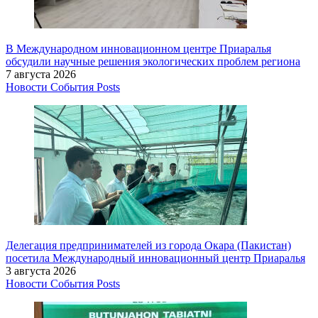
В Международном инновационном центре Приаралья
обсудили научные решения экологических проблем региона
7 августа 2026
Новости
События
Posts
Делегация предпринимателей из города Окара (Пакистан)
посетила Международный инновационный центр Приаралья
3 августа 2026
Новости
События
Posts