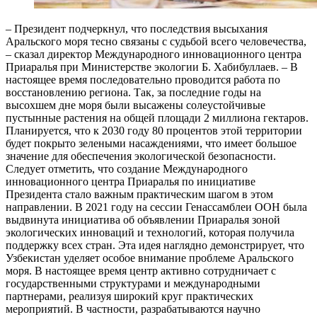
– Президент подчеркнул, что последствия высыхания
Аральского моря тесно связаны с судьбой всего человечества,
– сказал директор Международного инновационного центра
Приаралья при Министерстве экологии Б. Хабибуллаев. – В
настоящее время последовательно проводится работа по
восстановлению региона. Так, за последние годы на
высохшем дне моря были высажены солеустойчивые
пустынные растения на общей площади 2 миллиона гектаров.
Планируется, что к 2030 году 80 процентов этой территории
будет покрыто зелеными насаждениями, что имеет большое
значение для обеспечения экологической безопасности.
Следует отметить, что создание Международного
инновационного центра Приаралья по инициативе
Президента стало важным практическим шагом в этом
направлении. В 2021 году на сессии Генассамблеи ООН была
выдвинута инициатива об объявлении Приаралья зоной
экологических инноваций и технологий, которая получила
поддержку всех стран. Эта идея наглядно демонстрирует, что
Узбекистан уделяет особое внимание проблеме Аральского
моря. В настоящее время центр активно сотрудничает с
государственными структурами и международными
партнерами, реализуя широкий круг практических
мероприятий. В частности, разрабатываются научно