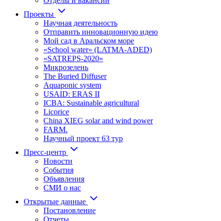
Отделы и вакансии
Проекты
Научная деятельность
Отправить инновационную идею
Мой сад в Аральском море
«School water» (LATMA-ADED)
«SATREPS-2020»
Микрозелень
The Buried Diffuser
Aquaponic system
USAID: ERAS II
ICBA: Sustainable agricultural
Licorice
China XIEG solar and wind power
FARM.
Научный проект 63 тур
Пресс-центр
Новости
События
Объявления
СМИ о нас
Открытые данные
Постановление
Отчеты