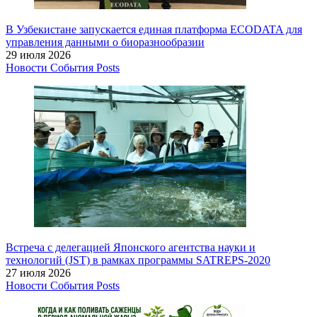
В Узбекистане запускается единая платформа ECODATA для
управления данными о биоразнообразии
29 июля 2026
Новости
События
Posts
Встреча с делегацией Японского агентства науки и
технологий (JST) в рамках программы SATREPS-2020
27 июля 2026
Новости
События
Posts