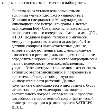
современная система экологического наблюдения.
Система была установлена совместными
усилиями учёных Киотского университета
(Япония) и специалистов Международного
инновационного центра Приаралья. Система
наблюдения Eddy Covariance используется для
непосредственного измерения обмена газами (CO₂
и H₂O), водяным паром, теплом и импульсом
между поверхностью земли и атмосферой. Эти
датчики собирают высокочастотные данные,
которые помогают понять, как функционируют
экосистемы в режиме реального времени, а также
определить выбросы и количество микропримесей
газов с поверхности сельскохозяйственных
угодий. Этот инструмент также помогает оценить
активную эвапотранспирацию и потребность в
оросительной воде, необходимую для
жизнедеятельности растений. Данные,
полученные с помощью этого инструмента, будут
использованы для моделирования модели
растительного покрова, определения и проверки
потребности в оросительной воде и фактической
эвапотранспирации в рамках проекта SATREPS
BLUE.