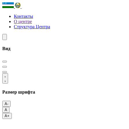
Контакты
О центре
Структура Центра
Вид
Размер шрифта
A-
A
A+