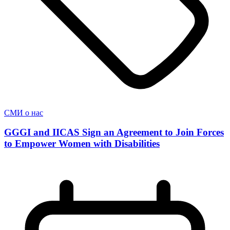
СМИ о нас
GGGI and IICAS Sign an Agreement to Join Forces
to Empower Women with Disabilities