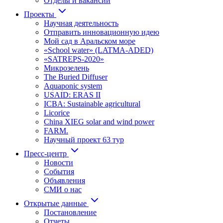
Отделы и вакансии
Проекты
Научная деятельность
Отправить инновационную идею
Мой сад в Аральском море
«School water» (LATMA-ADED)
«SATREPS-2020»
Микрозелень
The Buried Diffuser
Aquaponic system
USAID: ERAS II
ICBA: Sustainable agricultural
Licorice
China XIEG solar and wind power
FARM.
Научный проект 63 тур
Пресс-центр
Новости
События
Объявления
СМИ о нас
Открытые данные
Постановление
Отчеты