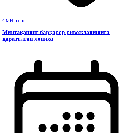
СМИ о нас
Минтақанинг барқарор ривожланишига
қаратилган лойиҳа