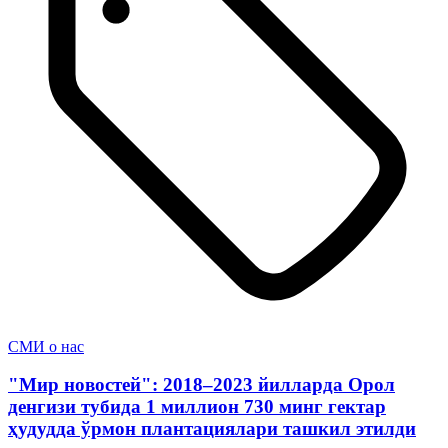
СМИ о нас
"Мир новостей": 2018–2023 йилларда Орол
денгизи тубида 1 миллион 730 минг гектар
ҳудудда ўрмон плантациялари ташкил этилди