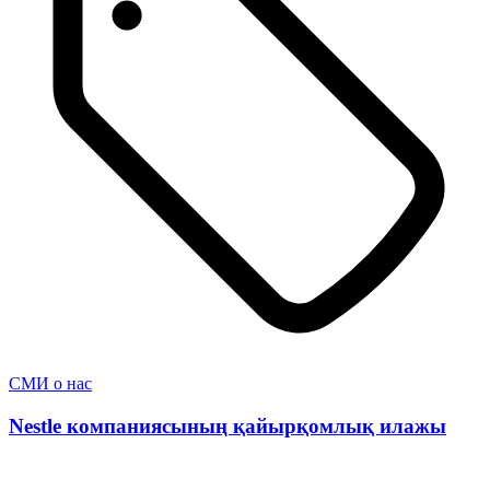
СМИ о нас
Nestle компаниясының қайырқомлық илажы