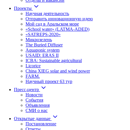
Отделы и вакансии
Проекты
Научная деятельность
Отправить инновационную идею
Мой сад в Аральском море
«School water» (LATMA-ADED)
«SATREPS-2020»
Микрозелень
The Buried Diffuser
Aquaponic system
USAID: ERAS II
ICBA: Sustainable agricultural
Licorice
China XIEG solar and wind power
FARM.
Научный проект 63 тур
Пресс-центр
Новости
События
Объявления
СМИ о нас
Открытые данные
Постановление
Отчеты