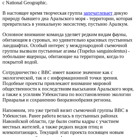
с National Geographic.
В настоящее время творческая группа
запечатлевает
дикую
природу бывшего дна Аральского моря - территории, которая
превратилась в уникальную экосистему, пустыню Аралкум.
Основное внимание команда уделяет редким видам фауны,
обитающим в суровых, но удивительно красивых пустынных
ландшафтах. Особый интерес у международной съемочной
группы вызвали пустынные агамы (Trapelus sanguinolentus) -
небольшие ящерицы, обитающие на территории, когда-то
покрытой водой.
Сотрудничество с BBC имеет важное значение как с
экологической, так и с информационной точки зрения.
Подобные проекты привлекают внимание мировой
общественности к последствиям высыхания Аральского моря,
а также к усилиям Узбекистана по восстановлению экологии
Приаралья и сохранению биоразнообразия региона.
Напомним, это уже третий визит съемочной группы BBC в
Узбекистан. Ранее работа велась в пустынных районах
Навоийской области, где были сняты кадры с участием
местных жителей, а также редких видов птиц и
млекопитающих. Текущий этап проекта посвящен новым