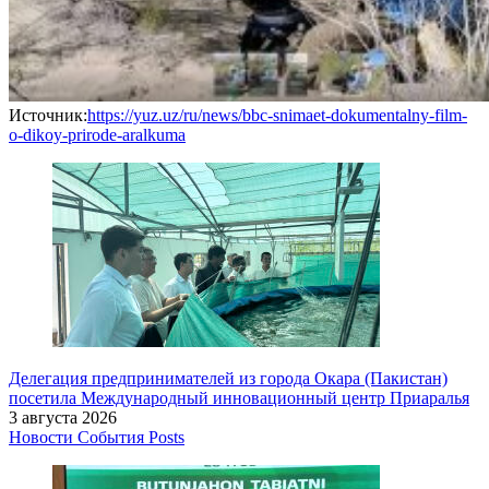
Источник:
https://yuz.uz/ru/news/bbc-snimaet-dokumentalny-film-
o-dikoy-prirode-aralkuma
Делегация предпринимателей из города Окара (Пакистан)
посетила Международный инновационный центр Приаралья
3 августа 2026
Новости
События
Posts