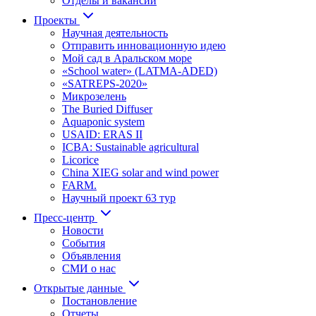
Отделы и вакансии
Проекты
Научная деятельность
Отправить инновационную идею
Мой сад в Аральском море
«School water» (LATMA-ADED)
«SATREPS-2020»
Микрозелень
The Buried Diffuser
Aquaponic system
USAID: ERAS II
ICBA: Sustainable agricultural
Licorice
China XIEG solar and wind power
FARM.
Научный проект 63 тур
Пресс-центр
Новости
События
Объявления
СМИ о нас
Открытые данные
Постановление
Отчеты