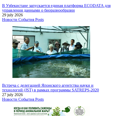
В Узбекистане запускается единая платформа ECODATA для
управления данными о биоразнообразии
29 july 2026
Новости
События
Posts
Встреча с делегацией Японского агентства науки и
технологий (JST) в рамках программы SATREPS-2020
27 july 2026
Новости
События
Posts