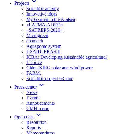
Projects
Scientific activity
Innovative ideas
My Garden in the Aralsea
«LATMA-ADED»
«SATREPS-2020»
Microgreen
chantech
Aquaponic system
USAID: ERAS II
ICBA: Developing sustainable agricultural
Licorice
China XIEG solar and wind power
FARM.
Scientific project 63 tour
Press center
News
Events
Annoucements
СМИ о нас
Open data
Resolution
Reports
Memorandums