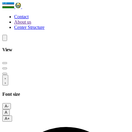
Contact
About us
Center Structure
View
Font size
A-
A
A+