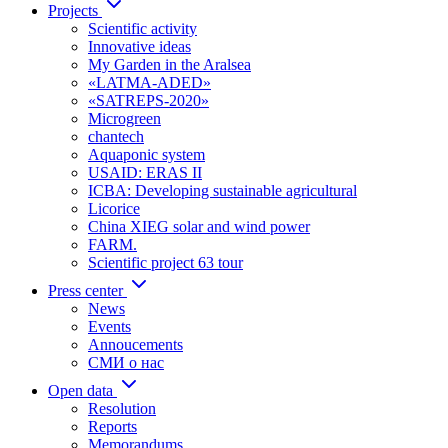
Projects
Scientific activity
Innovative ideas
My Garden in the Aralsea
«LATMA-ADED»
«SATREPS-2020»
Microgreen
chantech
Aquaponic system
USAID: ERAS II
ICBA: Developing sustainable agricultural
Licorice
China XIEG solar and wind power
FARM.
Scientific project 63 tour
Press center
News
Events
Annoucements
СМИ о нас
Open data
Resolution
Reports
Memorandums