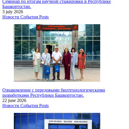
Семинар по итогам научной стажировки в Республике
Башкортостан.
3 july 2026
Новости
События
Posts
Ознакомление с передовыми биотехнологическими
разработками Республики Башкортостан.
22 june 2026
Новости
События
Posts