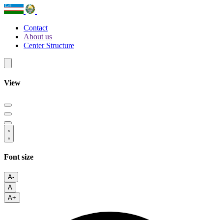
Contact
About us
Center Structure
View
Font size
A-
A
A+