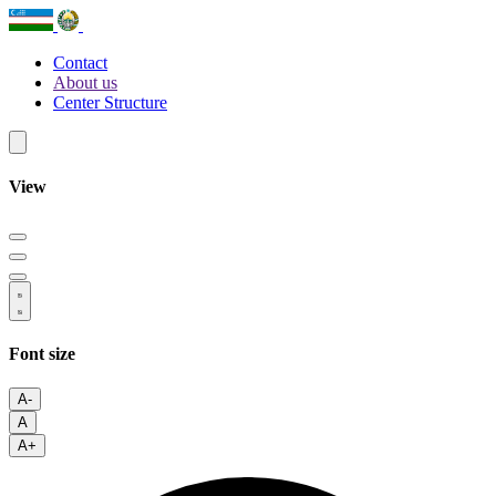
Contact
About us
Center Structure
View
Font size
A-
A
A+