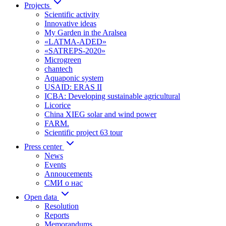
Projects
Scientific activity
Innovative ideas
My Garden in the Aralsea
«LATMA-ADED»
«SATREPS-2020»
Microgreen
chantech
Aquaponic system
USAID: ERAS II
ICBA: Developing sustainable agricultural
Licorice
China XIEG solar and wind power
FARM.
Scientific project 63 tour
Press center
News
Events
Annoucements
СМИ о нас
Open data
Resolution
Reports
Memorandums