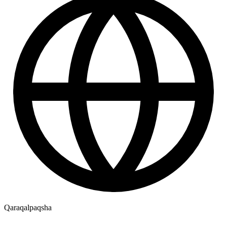
Qaraqalpaqsha