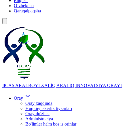
English
Oʻzbekcha
Qaraqalpaqsha
IICAS
ARALBOYÍ XALÍQ ARALÍQ INNOVATSIYA ORAYÍ
Oray
Oray xaqqinda
Huqıqıy iskerlik tiykarları
Oray du'zilisi
Administraciya
Bo'limler ha'm bos is orinlar