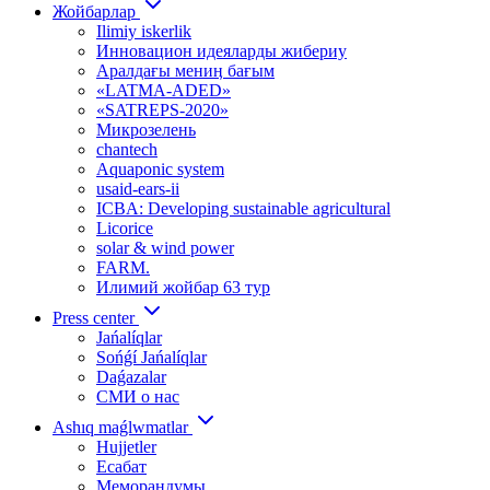
Жойбарлар
Ilimiy iskerlik
Инновацион идеяларды жибериу
Аралдағы мениӊ бағым
«LATMA-ADED»
«SATREPS-2020»
Микрозелень
chantech
Aquaponic system
usaid-ears-ii
ICBA: Developing sustainable agricultural
Licorice
solar & wind power
FARM.
Илимий жойбар 63 тур
Press center
Jańalíqlar
Sońǵí Jańalíqlar
Daǵazalar
СМИ о нас
Ashıq maǵlwmatlar
Hujjetler
Есабат
Меморандумы