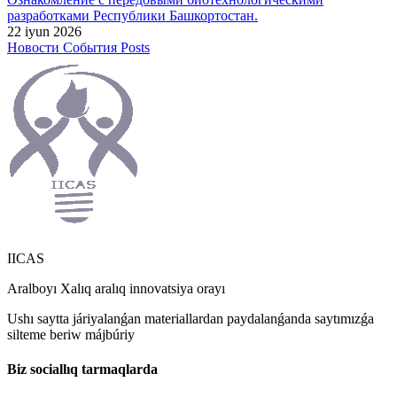
разработками Республики Башкортостан.
22 iyun 2026
Новости
События
Posts
IICAS
Aralboyı Xalıq aralıq innovatsiya orayı
Ushı saytta járiyalanǵan materiallardan paydalanǵanda saytımızǵa
silteme beriw májbúriy
Biz sociallıq tarmaqlarda