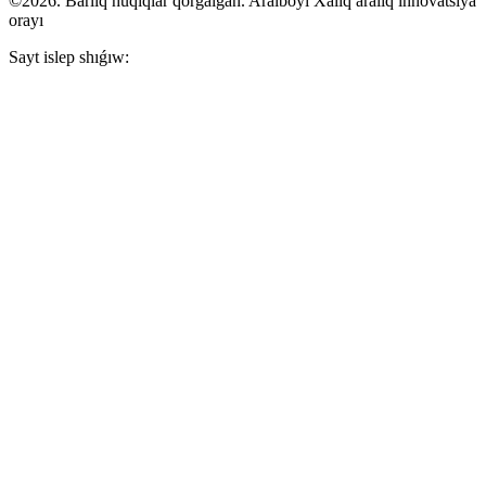
©2026. Barlıq huqıqlar qorğalğan. Aralboyı Xalıq aralıq innovatsiya
orayı
Sayt islep shıǵıw: