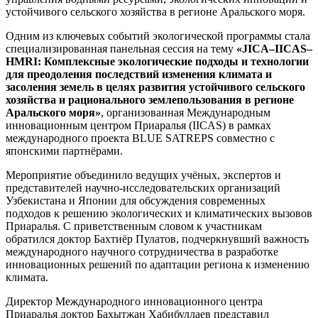
устойчивого сельского хозяйства в регионе Аральского моря.
Одним из ключевых событий экологической программы стала
специализированная панельная сессия на тему
«JICA–IICAS–
HMRI: Комплексные экологические подходы и технологии
для преодоления последствий изменения климата и
засоления земель в целях развития устойчивого сельского
хозяйства и рационального землепользования в регионе
Аральского моря»
, организованная Международным
инновационным центром Приаралья (IICAS) в рамках
международного проекта BLUE SATREPS совместно с
японскими партнёрами.
Мероприятие объединило ведущих учёных, экспертов и
представителей научно-исследовательских организаций
Узбекистана и Японии для обсуждения современных
подходов к решению экологических и климатических вызовов
Приаралья. С приветственным словом к участникам
обратился доктор Бахтиёр Пулатов, подчеркнувший важность
международного научного сотрудничества в разработке
инновационных решений по адаптации региона к изменению
климата.
Директор Международного инновационного центра
Приаралья доктор Бахытжан Хабибуллаев представил