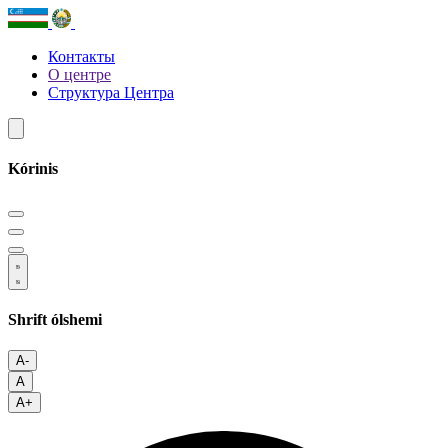
Контакты
О центре
Структура Центра
Kórinis
Shrift ólshemi
A-
A
A+