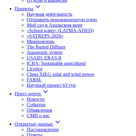
Отделы и вакансии
Проекты
Научная деятельность
Отправить инновационную идею
Мой сад в Аральском море
«School water» (LATMA-ADED)
«SATREPS-2020»
Микрозелень
The Buried Diffuser
Aquaponic system
USAID: ERAS II
ICBA: Sustainable agricultural
Licorice
China XIEG solar and wind power
FARM.
Научный проект 63 тур
Пресс-центр
Новости
События
Объявления
СМИ о нас
Открытые данные
Постановление
Отчеты