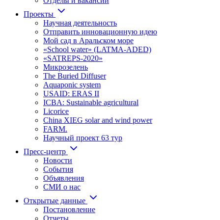
Отделы и вакансии
Проекты
Научная деятельность
Отправить инновационную идею
Мой сад в Аральском море
«School water» (LATMA-ADED)
«SATREPS-2020»
Микрозелень
The Buried Diffuser
Aquaponic system
USAID: ERAS II
ICBA: Sustainable agricultural
Licorice
China XIEG solar and wind power
FARM.
Научный проект 63 тур
Пресс-центр
Новости
События
Объявления
СМИ о нас
Открытые данные
Постановление
Отчеты