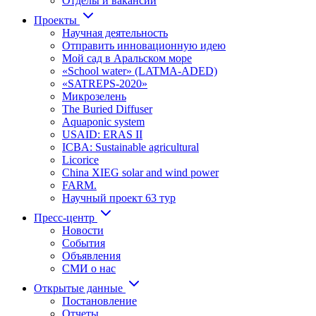
Отделы и вакансии
Проекты
Научная деятельность
Отправить инновационную идею
Мой сад в Аральском море
«School water» (LATMA-ADED)
«SATREPS-2020»
Микрозелень
The Buried Diffuser
Aquaponic system
USAID: ERAS II
ICBA: Sustainable agricultural
Licorice
China XIEG solar and wind power
FARM.
Научный проект 63 тур
Пресс-центр
Новости
События
Объявления
СМИ о нас
Открытые данные
Постановление
Отчеты