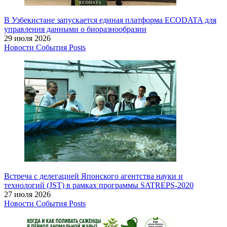
В Узбекистане запускается единая платформа ECODATA для
управления данными о биоразнообразии
29 июля 2026
Новости
События
Posts
Встреча с делегацией Японского агентства науки и
технологий (JST) в рамках программы SATREPS-2020
27 июля 2026
Новости
События
Posts