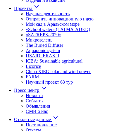
Отделы и вакансии
Проекты
Научная деятельность
Отправить инновационную идею
Мой сад в Аральском море
«School water» (LATMA-ADED)
«SATREPS-2020»
Микрозелень
The Buried Diffuser
Aquaponic system
USAID: ERAS II
ICBA: Sustainable agricultural
Licorice
China XIEG solar and wind power
FARM.
Научный проект 63 тур
Пресс-центр
Новости
События
Объявления
СМИ о нас
Открытые данные
Постановление
Отчеты