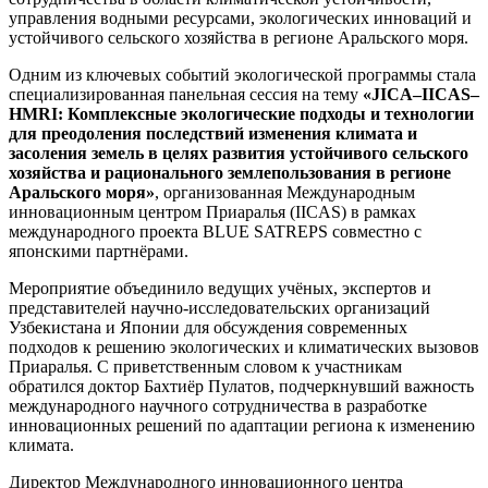
управления водными ресурсами, экологических инноваций и
устойчивого сельского хозяйства в регионе Аральского моря.
Одним из ключевых событий экологической программы стала
специализированная панельная сессия на тему
«JICA–IICAS–
HMRI: Комплексные экологические подходы и технологии
для преодоления последствий изменения климата и
засоления земель в целях развития устойчивого сельского
хозяйства и рационального землепользования в регионе
Аральского моря»
, организованная Международным
инновационным центром Приаралья (IICAS) в рамках
международного проекта BLUE SATREPS совместно с
японскими партнёрами.
Мероприятие объединило ведущих учёных, экспертов и
представителей научно-исследовательских организаций
Узбекистана и Японии для обсуждения современных
подходов к решению экологических и климатических вызовов
Приаралья. С приветственным словом к участникам
обратился доктор Бахтиёр Пулатов, подчеркнувший важность
международного научного сотрудничества в разработке
инновационных решений по адаптации региона к изменению
климата.
Директор Международного инновационного центра