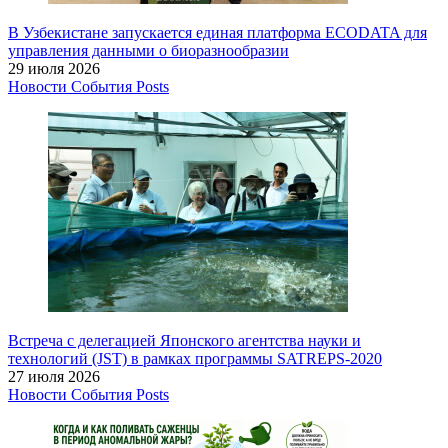
В Узбекистане запускается единая платформа ECODATA для
управления данными о биоразнообразии
29 июля 2026
Новости
События
Posts
Встреча с делегацией Японского агентства науки и
технологий (JST) в рамках программы SATREPS-2020
27 июля 2026
Новости
События
Posts