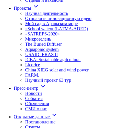
Отделы и вакансии
Проекты
Научная деятельность
Отправить инновационную идею
Мой сад в Аральском море
«School water» (LATMA-ADED)
«SATREPS-2020»
Микрозелень
The Buried Diffuser
Aquaponic system
USAID: ERAS II
ICBA: Sustainable agricultural
Licorice
China XIEG solar and wind power
FARM.
Научный проект 63 тур
Пресс-центр
Новости
События
Объявления
СМИ о нас
Открытые данные
Постановление
Отчеты