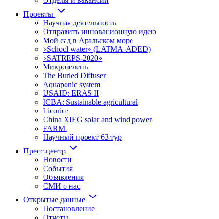
Отделы и вакансии
Проекты
Научная деятельность
Отправить инновационную идею
Мой сад в Аральском море
«School water» (LATMA-ADED)
«SATREPS-2020»
Микрозелень
The Buried Diffuser
Aquaponic system
USAID: ERAS II
ICBA: Sustainable agricultural
Licorice
China XIEG solar and wind power
FARM.
Научный проект 63 тур
Пресс-центр
Новости
События
Объявления
СМИ о нас
Открытые данные
Постановление
Отчеты