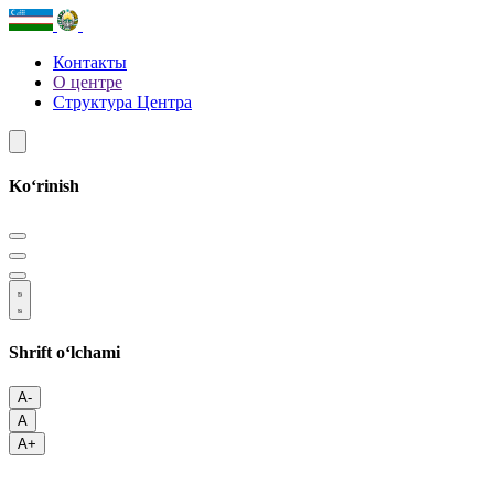
Контакты
О центре
Структура Центра
Koʻrinish
Shrift oʻlchami
A-
A
A+