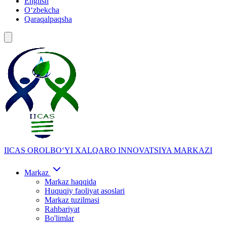
English
Oʻzbekcha
Qaraqalpaqsha
IICAS
OROLBOʻYI XALQARO INNOVATSIYA MARKAZI
Markaz
Markaz haqqida
Huquqiy faoliyat asoslari
Markaz tuzilmasi
Rahbariyat
Bo'limlar