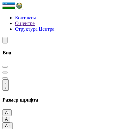
Контакты
О центре
Структура Центра
Вид
Размер шрифта
A-
A
A+