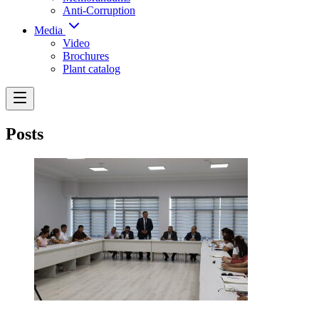
Anti-Corruption
Media
Video
Brochures
Plant catalog
Posts