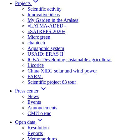
Projects
Scientific activity
Innovative ideas
My Garden in the Aralsea
«LATMA-ADED»
«SATREPS-2020»
Microgreen
chantech
Aquaponic system
USAID: ERAS II
ICBA: Developing sustainable agricultural
Licorice
China XIEG solar and wind power
FARM.
Scientific project 63 tour
Press center
News
Events
Annoucements
СМИ о нас
Open data
Resolution
Reports
Memorandums