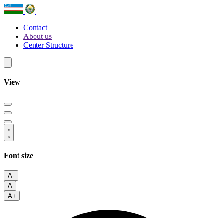
Contact
About us
Center Structure
View
Font size
A-
A
A+